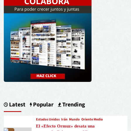
Latest
Popular
Trending
Estados Unidos
Irán
Mundo
Oriente Medio
El «Efecto Ormuz» desata una