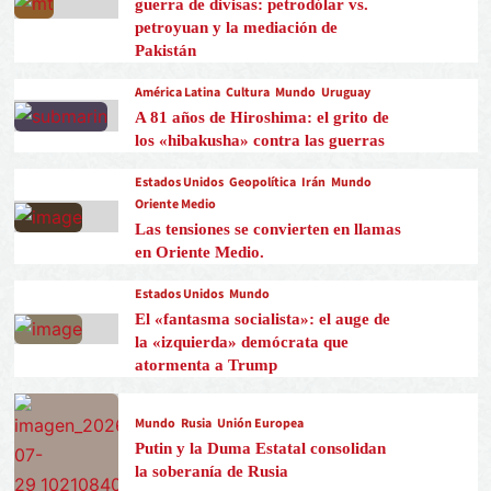
guerra de divisas: petrodólar vs.
petroyuan y la mediación de
Pakistán
América Latina
Cultura
Mundo
Uruguay
A 81 años de Hiroshima: el grito de
los «hibakusha» contra las guerras
Estados Unidos
Geopolítica
Irán
Mundo
Oriente Medio
Las tensiones se convierten en llamas
en Oriente Medio.
Estados Unidos
Mundo
El «fantasma socialista»: el auge de
la «izquierda» demócrata que
atormenta a Trump
Mundo
Rusia
Unión Europea
Putin y la Duma Estatal consolidan
la soberanía de Rusia