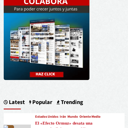
Latest
Popular
Trending
Estados Unidos
Irán
Mundo
Oriente Medio
El «Efecto Ormuz» desata una