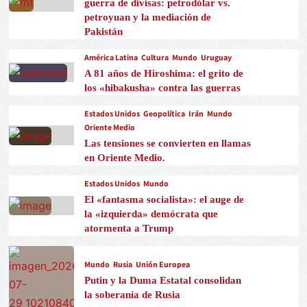
guerra de divisas: petrodólar vs.
petroyuan y la mediación de
Pakistán
América Latina
Cultura
Mundo
Uruguay
A 81 años de Hiroshima: el grito de
los «hibakusha» contra las guerras
Estados Unidos
Geopolítica
Irán
Mundo
Oriente Medio
Las tensiones se convierten en llamas
en Oriente Medio.
Estados Unidos
Mundo
El «fantasma socialista»: el auge de
la «izquierda» demócrata que
atormenta a Trump
Mundo
Rusia
Unión Europea
Putin y la Duma Estatal consolidan
la soberanía de Rusia