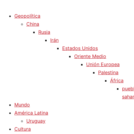
Diario La Humanidad
Geopolítica
China
Rusia
Irán
Estados Unidos
Oriente Medio
Unión Europea
Palestina
África
pueb
sahar
Mundo
América Latina
Uruguay
Cultura