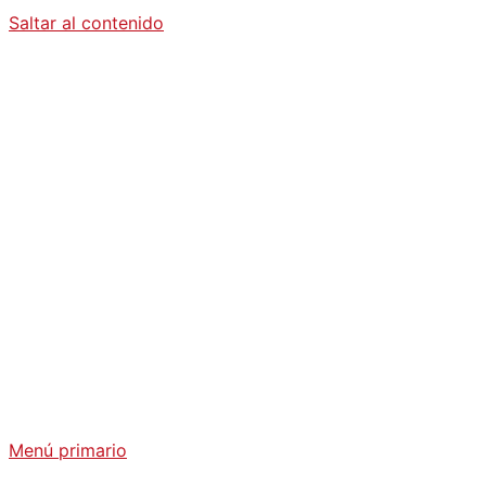
Saltar al contenido
Diario La
Humanidad
Análisis Geopolítico y Actualidad Internacional
Menú primario