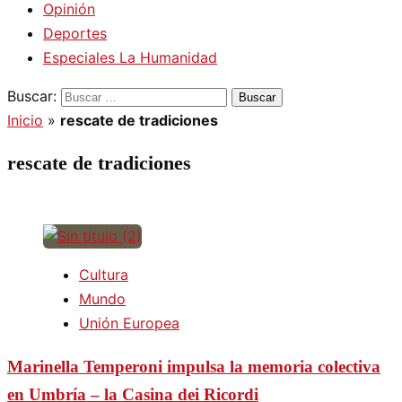
Opinión
Deportes
Especiales La Humanidad
Buscar:
Inicio
»
rescate de tradiciones
rescate de tradiciones
Cultura
Mundo
Unión Europea
Marinella Temperoni impulsa la memoria colectiva
en Umbría – la Casina dei Ricordi