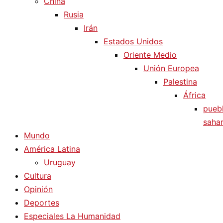
China
Rusia
Irán
Estados Unidos
Oriente Medio
Unión Europea
Palestina
África
pueb
sahar
Mundo
América Latina
Uruguay
Cultura
Opinión
Deportes
Especiales La Humanidad