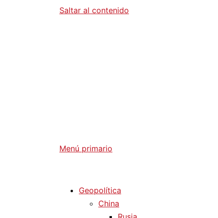
Saltar al contenido
Diario La 
Análisis Geopolítico y Actualidad Internaci
Menú primario
Diario La Humanidad
Geopolítica
China
Rusia