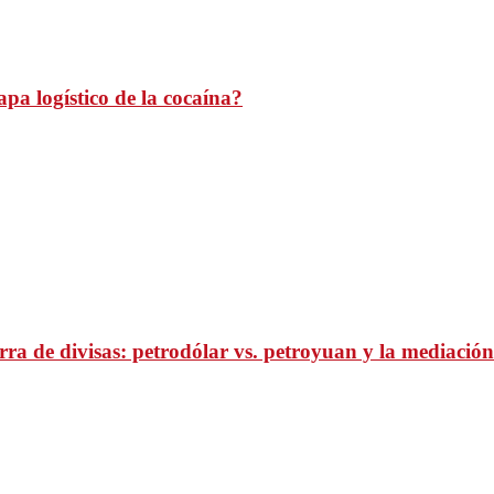
pa logístico de la cocaína?
ra de divisas: petrodólar vs. petroyuan y la mediación