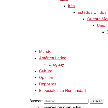
Irán
Estados Unidos
Oriente Me
Unión
Mundo
América Latina
Uruguay
Cultura
Opinión
Deportes
Especiales La Humanidad
Buscar:
Inicio
»
represión mapuche