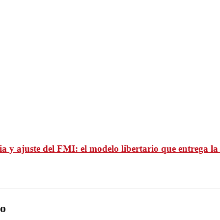
ia y ajuste del FMI: el modelo libertario que entrega l
o