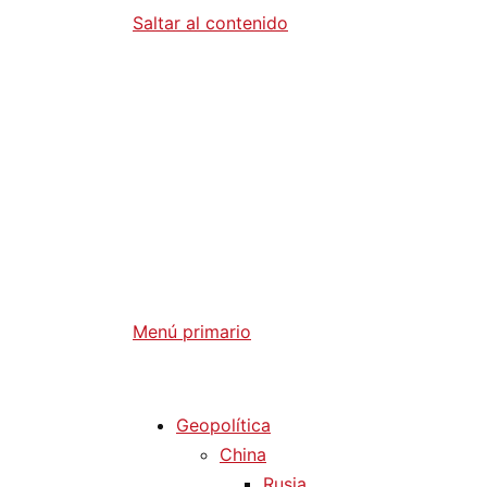
Saltar al contenido
Diario La 
Análisis Geopolítico y Actualidad Internaci
Menú primario
Diario La Humanidad
Geopolítica
China
Rusia