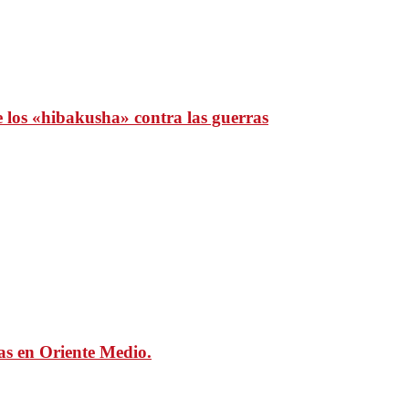
e los «hibakusha» contra las guerras
mas en Oriente Medio.