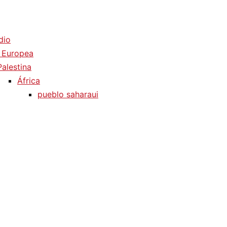
dio
 Europea
Palestina
África
pueblo saharaui