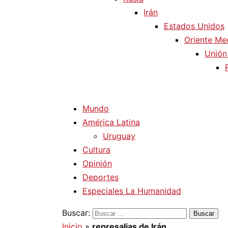
Irán
Estados Unidos
Oriente Me
Unión
Mundo
América Latina
Uruguay
Cultura
Opinión
Deportes
Especiales La Humanidad
Buscar:
Inicio
»
represalias de Irán