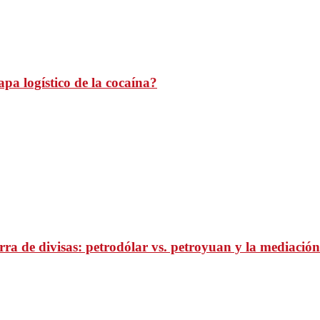
pa logístico de la cocaína?
ra de divisas: petrodólar vs. petroyuan y la mediación