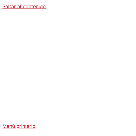
Saltar al contenido
Diario La
Humanidad
Análisis Geopolítico y Actualidad Internacional
Menú primario