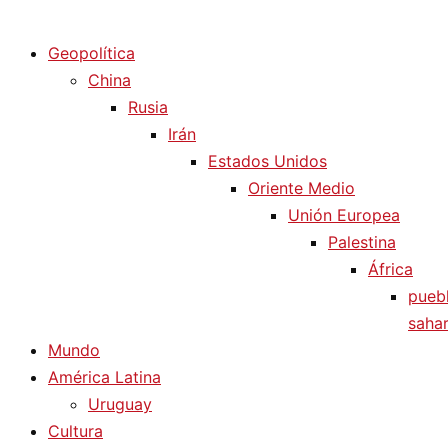
Diario La Humanidad
Geopolítica
China
Rusia
Irán
Estados Unidos
Oriente Medio
Unión Europea
Palestina
África
pueb
sahar
Mundo
América Latina
Uruguay
Cultura