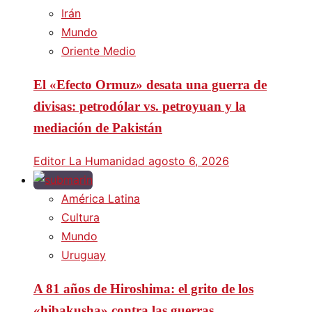
Irán
Mundo
Oriente Medio
El «Efecto Ormuz» desata una guerra de
divisas: petrodólar vs. petroyuan y la
mediación de Pakistán
Editor La Humanidad
agosto 6, 2026
América Latina
Cultura
Mundo
Uruguay
A 81 años de Hiroshima: el grito de los
«hibakusha» contra las guerras