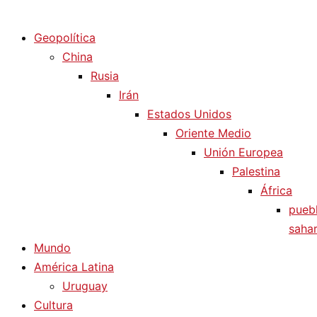
Diario La Humanidad
Geopolítica
China
Rusia
Irán
Estados Unidos
Oriente Medio
Unión Europea
Palestina
África
pueb
sahar
Mundo
América Latina
Uruguay
Cultura