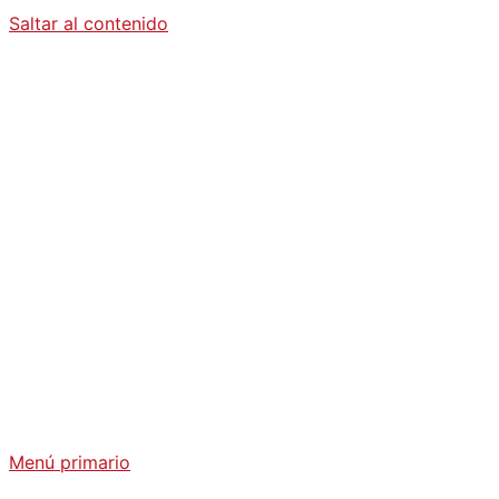
Saltar al contenido
Diario La
Humanidad
Análisis Geopolítico y Actualidad Internacional
Menú primario