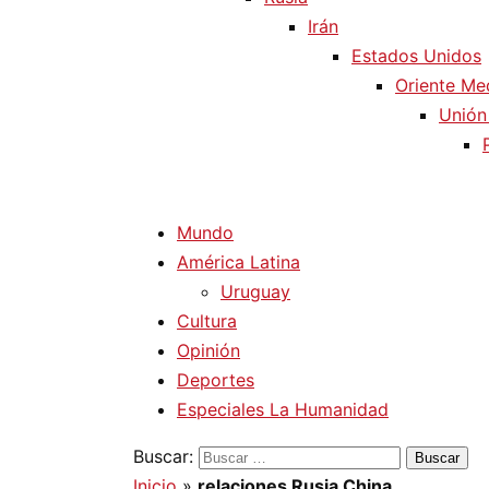
Irán
Estados Unidos
Oriente Me
Unión
Mundo
América Latina
Uruguay
Cultura
Opinión
Deportes
Especiales La Humanidad
Buscar:
Inicio
»
relaciones Rusia China