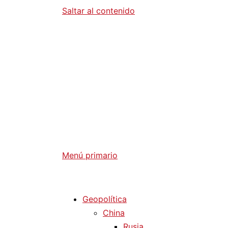
Saltar al contenido
Diario La 
Análisis Geopolítico y Actualidad Internaci
Menú primario
Diario La Humanidad
Geopolítica
China
Rusia