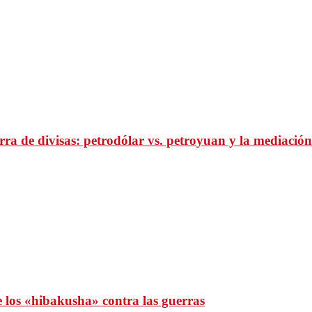
ra de divisas: petrodólar vs. petroyuan y la mediación
e los «hibakusha» contra las guerras