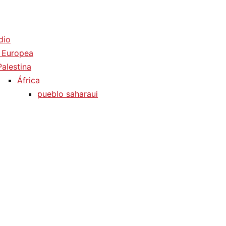
dio
 Europea
Palestina
África
pueblo saharaui