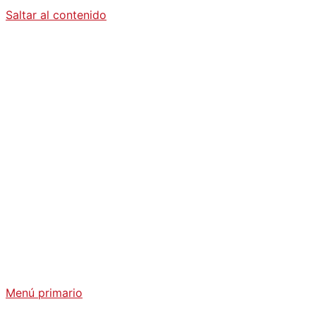
Saltar al contenido
Diario La
Humanidad
Análisis Geopolítico y Actualidad Internacional
Menú primario