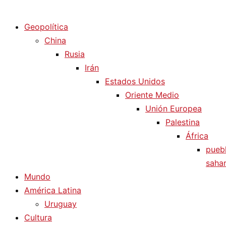
Diario La Humanidad
Geopolítica
China
Rusia
Irán
Estados Unidos
Oriente Medio
Unión Europea
Palestina
África
pueb
sahar
Mundo
América Latina
Uruguay
Cultura