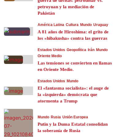
guerra de divisas: petrodólar vs.
petroyuan y la mediación de
Pakistán
América Latina
Cultura
Mundo
Uruguay
A 81 años de Hiroshima: el grito de
los «hibakusha» contra las guerras
Estados Unidos
Geopolítica
Irán
Mundo
Oriente Medio
Las tensiones se convierten en llamas
en Oriente Medio.
Estados Unidos
Mundo
El «fantasma socialista»: el auge de
la «izquierda» demócrata que
atormenta a Trump
Mundo
Rusia
Unión Europea
Putin y la Duma Estatal consolidan
la soberanía de Rusia