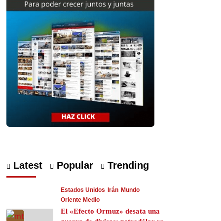
Latest
Popular
Trending
Estados Unidos
Irán
Mundo
Oriente Medio
El «Efecto Ormuz» desata una