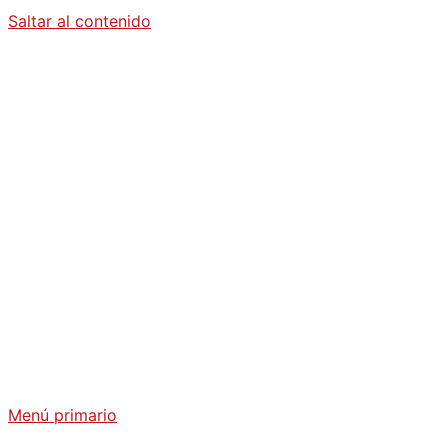
Saltar al contenido
Diario La
Humanidad
Análisis Geopolítico y Actualidad Internacional
Menú primario