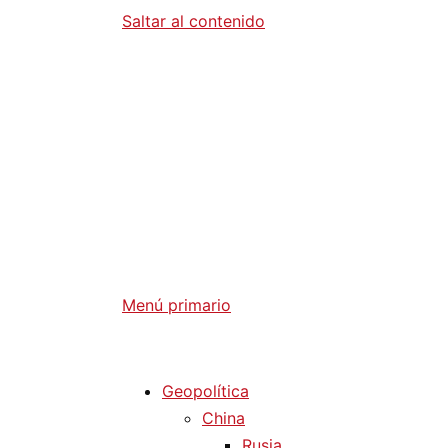
Saltar al contenido
Diario La 
Análisis Geopolítico y Actualidad Internaci
Menú primario
Diario La Humanidad
Geopolítica
China
Rusia