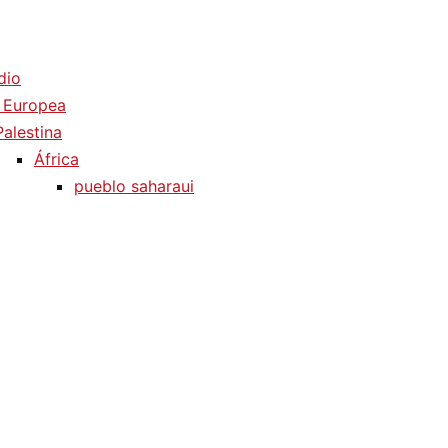
dio
 Europea
Palestina
África
pueblo saharaui