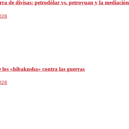
ra de divisas: petrodólar vs. petroyuan y la mediación
2026
e los «hibakusha» contra las guerras
2026