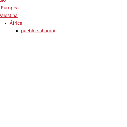
dio
 Europea
Palestina
África
pueblo saharaui