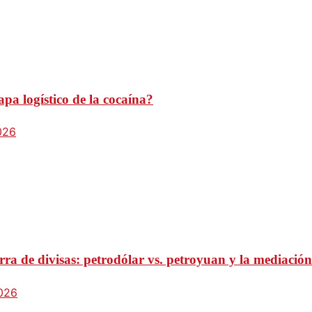
pa logístico de la cocaína?
026
ra de divisas: petrodólar vs. petroyuan y la mediación
2026