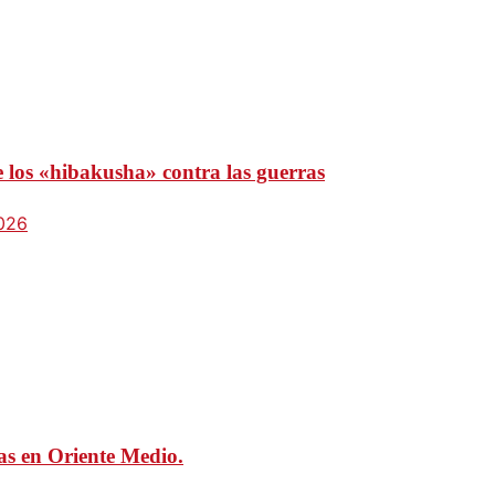
e los «hibakusha» contra las guerras
2026
mas en Oriente Medio.