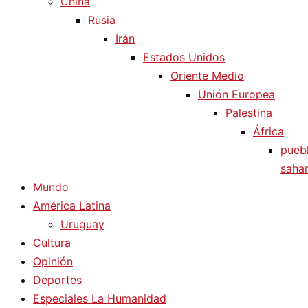
China
Rusia
Irán
Estados Unidos
Oriente Medio
Unión Europea
Palestina
África
pueb
sahar
Mundo
América Latina
Uruguay
Cultura
Opinión
Deportes
Especiales La Humanidad