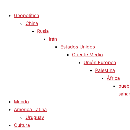
Diario La Humanidad
Geopolítica
China
Rusia
Irán
Estados Unidos
Oriente Medio
Unión Europea
Palestina
África
pueb
sahar
Mundo
América Latina
Uruguay
Cultura