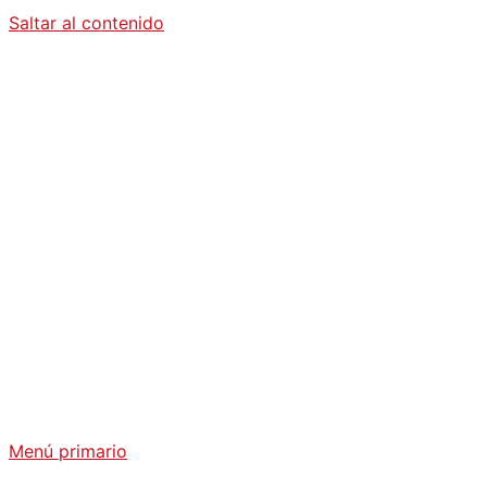
Saltar al contenido
Diario La
Humanidad
Análisis Geopolítico y Actualidad Internacional
Menú primario