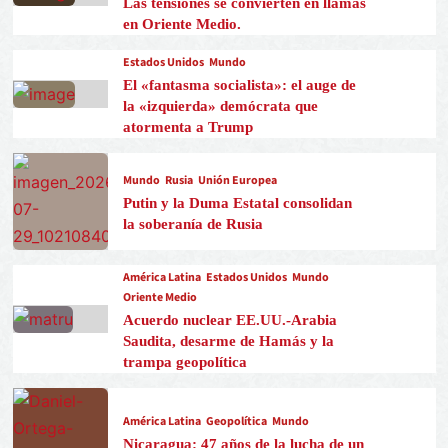
Las tensiones se convierten en llamas
en Oriente Medio.
Estados Unidos
Mundo
El «fantasma socialista»: el auge de
la «izquierda» demócrata que
atormenta a Trump
Mundo
Rusia
Unión Europea
Putin y la Duma Estatal consolidan
la soberanía de Rusia
América Latina
Estados Unidos
Mundo
Oriente Medio
Acuerdo nuclear EE.UU.-Arabia
Saudita, desarme de Hamás y la
trampa geopolítica
América Latina
Geopolítica
Mundo
Nicaragua: 47 años de la lucha de un