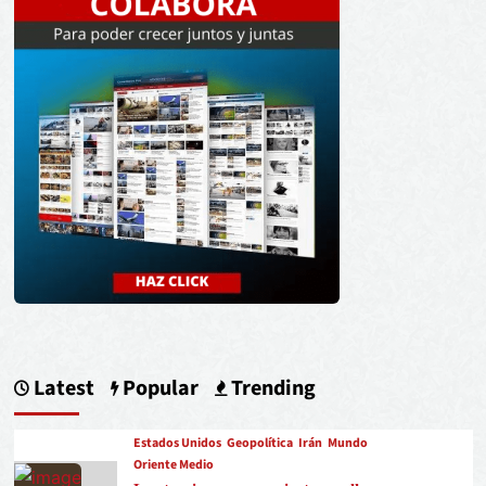
Latest
Popular
Trending
Estados Unidos
Geopolítica
Irán
Mundo
Oriente Medio