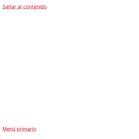
Saltar al contenido
Diario La
Humanidad
Análisis Geopolítico y Actualidad Internacional
Menú primario