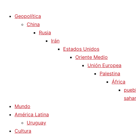
Diario La Humanidad
Geopolítica
China
Rusia
Irán
Estados Unidos
Oriente Medio
Unión Europea
Palestina
África
pueb
sahar
Mundo
América Latina
Uruguay
Cultura