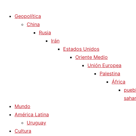
Diario La Humanidad
Geopolítica
China
Rusia
Irán
Estados Unidos
Oriente Medio
Unión Europea
Palestina
África
pueb
sahar
Mundo
América Latina
Uruguay
Cultura