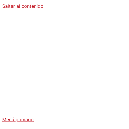
Saltar al contenido
Diario La
Humanidad
Análisis Geopolítico y Actualidad Internacional
Menú primario