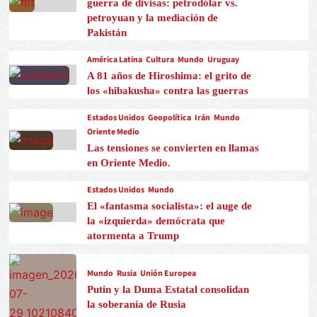
guerra de divisas: petrodólar vs.
petroyuan y la mediación de
Pakistán
América Latina
Cultura
Mundo
Uruguay
A 81 años de Hiroshima: el grito de
los «hibakusha» contra las guerras
Estados Unidos
Geopolítica
Irán
Mundo
Oriente Medio
Las tensiones se convierten en llamas
en Oriente Medio.
Estados Unidos
Mundo
El «fantasma socialista»: el auge de
la «izquierda» demócrata que
atormenta a Trump
Mundo
Rusia
Unión Europea
Putin y la Duma Estatal consolidan
la soberanía de Rusia