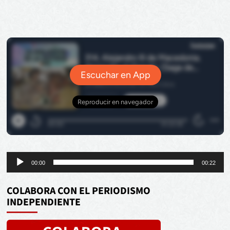
Reproductor
00:00
00:22
de
audio
COLABORA CON EL PERIODISMO
INDEPENDIENTE