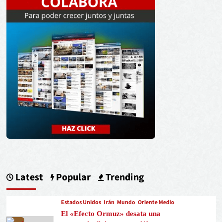
Latest
Popular
Trending
Estados Unidos
Irán
Mundo
Oriente Medio
El «Efecto Ormuz» desata una