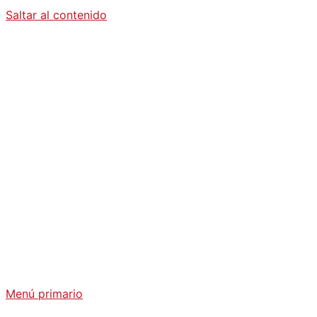
Saltar al contenido
Diario La
Humanidad
Análisis Geopolítico y Actualidad Internacional
Menú primario