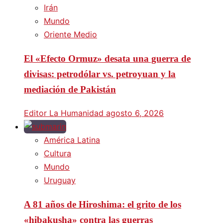
Irán
Mundo
Oriente Medio
El «Efecto Ormuz» desata una guerra de
divisas: petrodólar vs. petroyuan y la
mediación de Pakistán
Editor La Humanidad
agosto 6, 2026
América Latina
Cultura
Mundo
Uruguay
A 81 años de Hiroshima: el grito de los
«hibakusha» contra las guerras