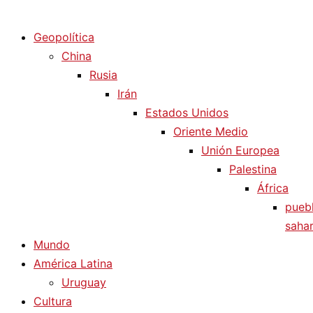
Diario La Humanidad
Geopolítica
China
Rusia
Irán
Estados Unidos
Oriente Medio
Unión Europea
Palestina
África
pueb
sahar
Mundo
América Latina
Uruguay
Cultura