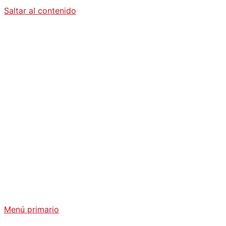
Saltar al contenido
Diario La
Humanidad
Análisis Geopolítico y Actualidad Internacional
Menú primario