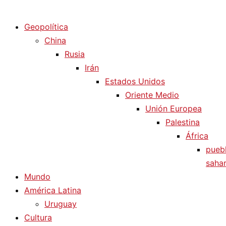
Diario La Humanidad
Geopolítica
China
Rusia
Irán
Estados Unidos
Oriente Medio
Unión Europea
Palestina
África
pueb
sahar
Mundo
América Latina
Uruguay
Cultura