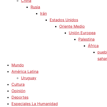
China
Rusia
Irán
Estados Unidos
Oriente Medio
Unión Europea
Palestina
África
pueb
sahar
Mundo
América Latina
Uruguay
Cultura
Opinión
Deportes
Especiales La Humanidad