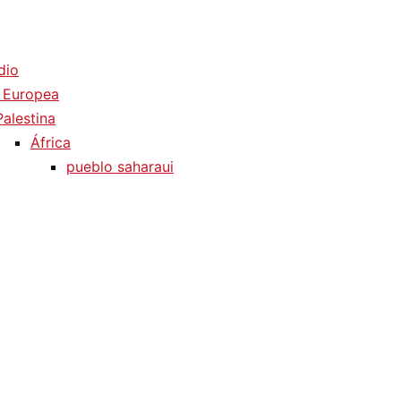
dio
 Europea
Palestina
África
pueblo saharaui