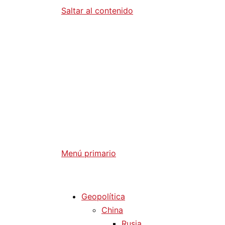
Saltar al contenido
Diario La 
Análisis Geopolítico y Actualidad Internaci
Menú primario
Diario La Humanidad
Geopolítica
China
Rusia