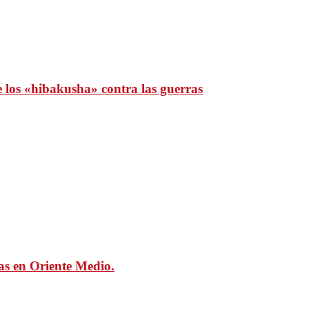
e los «hibakusha» contra las guerras
mas en Oriente Medio.