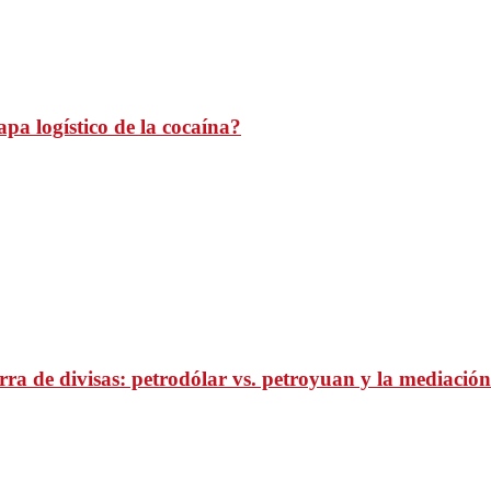
pa logístico de la cocaína?
ra de divisas: petrodólar vs. petroyuan y la mediación