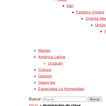
Irán
Estados Unidos
Oriente Me
Unión
Mundo
América Latina
Uruguay
Cultura
Opinión
Deportes
Especiales La Humanidad
Buscar:
Inicio
»
dominación de clase