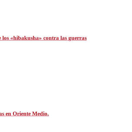
e los «hibakusha» contra las guerras
mas en Oriente Medio.