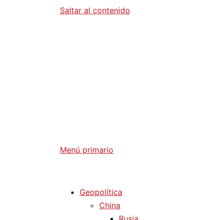
Saltar al contenido
Diario La 
Análisis Geopolítico y Actualidad Internaci
Menú primario
Diario La Humanidad
Geopolítica
China
Rusia