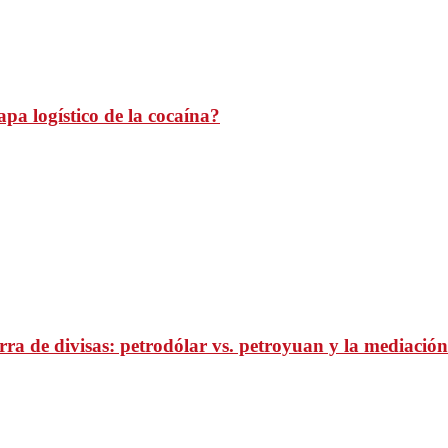
pa logístico de la cocaína?
ra de divisas: petrodólar vs. petroyuan y la mediación