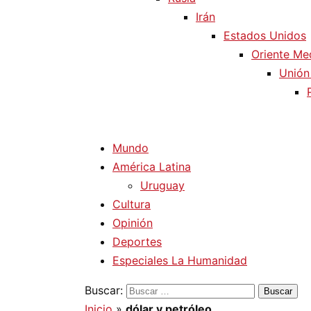
Irán
Estados Unidos
Oriente Me
Unión
Mundo
América Latina
Uruguay
Cultura
Opinión
Deportes
Especiales La Humanidad
Buscar:
Inicio
»
dólar y petróleo