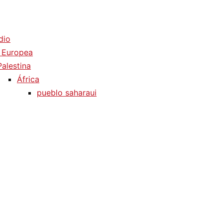
dio
 Europea
Palestina
África
pueblo saharaui