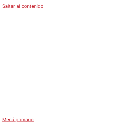
Saltar al contenido
Diario La
Humanidad
Análisis Geopolítico y Actualidad Internacional
Menú primario