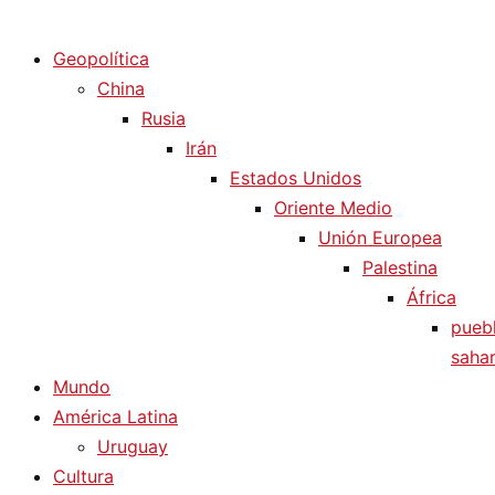
Diario La Humanidad
Geopolítica
China
Rusia
Irán
Estados Unidos
Oriente Medio
Unión Europea
Palestina
África
pueb
sahar
Mundo
América Latina
Uruguay
Cultura