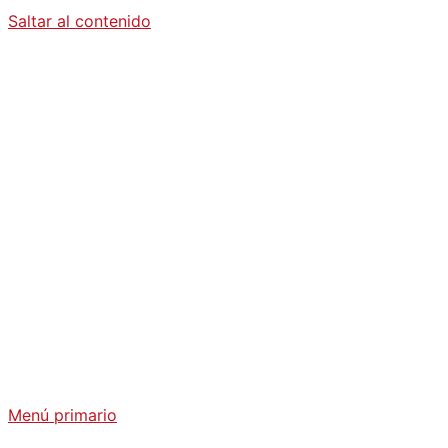
Saltar al contenido
Diario La
Humanidad
Análisis Geopolítico y Actualidad Internacional
Menú primario