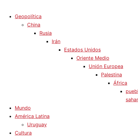
Diario La Humanidad
Geopolítica
China
Rusia
Irán
Estados Unidos
Oriente Medio
Unión Europea
Palestina
África
pueb
sahar
Mundo
América Latina
Uruguay
Cultura