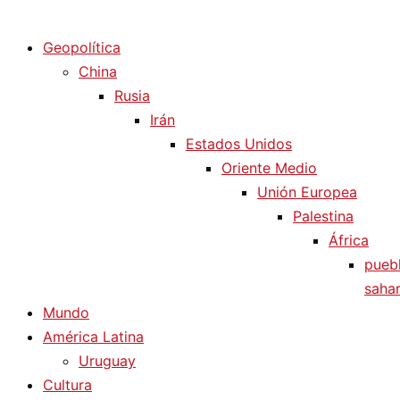
Diario La Humanidad
Geopolítica
China
Rusia
Irán
Estados Unidos
Oriente Medio
Unión Europea
Palestina
África
pueb
sahar
Mundo
América Latina
Uruguay
Cultura