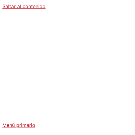
Saltar al contenido
Diario La
Humanidad
Análisis Geopolítico y Actualidad Internacional
Menú primario