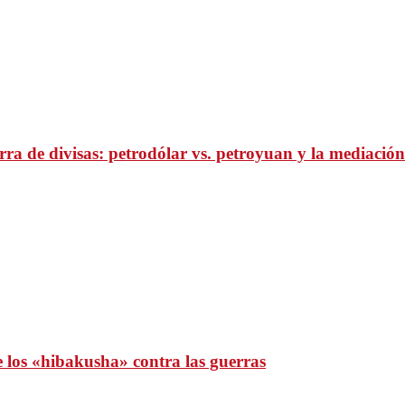
ra de divisas: petrodólar vs. petroyuan y la mediación
e los «hibakusha» contra las guerras