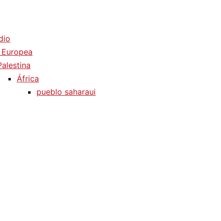
dio
 Europea
Palestina
África
pueblo saharaui