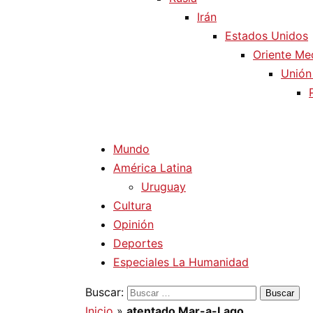
Irán
Estados Unidos
Oriente Me
Unión
Mundo
América Latina
Uruguay
Cultura
Opinión
Deportes
Especiales La Humanidad
Buscar:
Inicio
»
atentado Mar-a-Lago