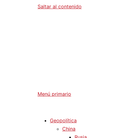
Saltar al contenido
Diario La 
Análisis Geopolítico y Actualidad Internaci
Menú primario
Diario La Humanidad
Geopolítica
China
Rusia