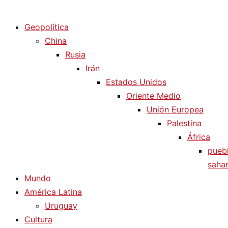
Diario La Humanidad
Geopolítica
China
Rusia
Irán
Estados Unidos
Oriente Medio
Unión Europea
Palestina
África
pueb
sahar
Mundo
América Latina
Uruguay
Cultura