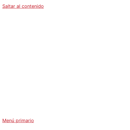
Saltar al contenido
Diario La
Humanidad
Análisis Geopolítico y Actualidad Internacional
Menú primario