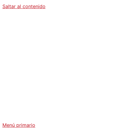
Saltar al contenido
Diario La
Humanidad
Análisis Geopolítico y Actualidad Internacional
Menú primario