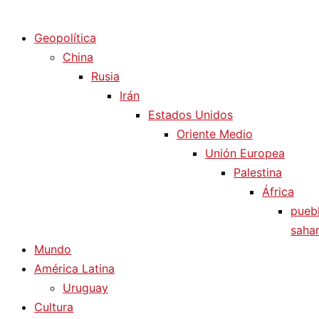
Diario La Humanidad
Geopolítica
China
Rusia
Irán
Estados Unidos
Oriente Medio
Unión Europea
Palestina
África
pueb
sahar
Mundo
América Latina
Uruguay
Cultura