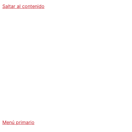
Saltar al contenido
Diario La
Humanidad
Análisis Geopolítico y Actualidad Internacional
Menú primario