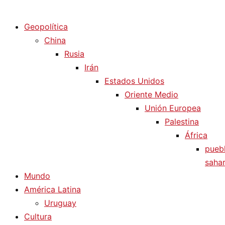
Diario La Humanidad
Geopolítica
China
Rusia
Irán
Estados Unidos
Oriente Medio
Unión Europea
Palestina
África
pueb
sahar
Mundo
América Latina
Uruguay
Cultura