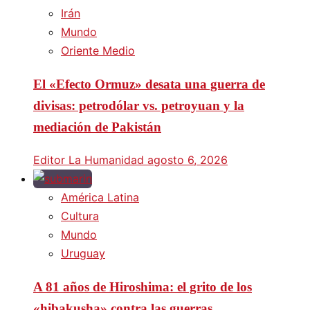
Irán
Mundo
Oriente Medio
El «Efecto Ormuz» desata una guerra de
divisas: petrodólar vs. petroyuan y la
mediación de Pakistán
Editor La Humanidad
agosto 6, 2026
América Latina
Cultura
Mundo
Uruguay
A 81 años de Hiroshima: el grito de los
«hibakusha» contra las guerras