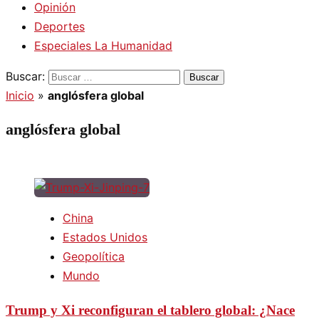
Opinión
Deportes
Especiales La Humanidad
Buscar:
Inicio
»
anglósfera global
anglósfera global
China
Estados Unidos
Geopolítica
Mundo
Trump y Xi reconfiguran el tablero global: ¿Nace