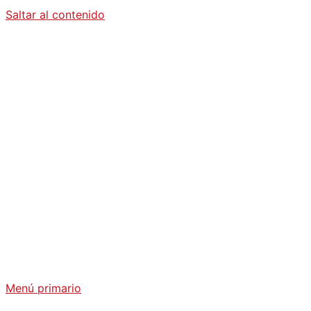
Saltar al contenido
Diario La
Humanidad
Análisis Geopolítico y Actualidad Internacional
Menú primario