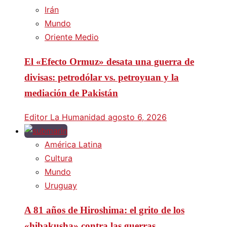
Irán
Mundo
Oriente Medio
El «Efecto Ormuz» desata una guerra de
divisas: petrodólar vs. petroyuan y la
mediación de Pakistán
Editor La Humanidad
agosto 6, 2026
América Latina
Cultura
Mundo
Uruguay
A 81 años de Hiroshima: el grito de los
«hibakusha» contra las guerras