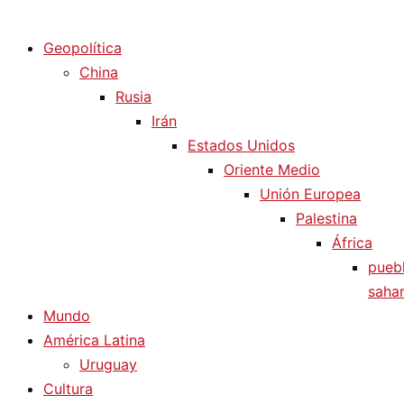
Diario La Humanidad
Geopolítica
China
Rusia
Irán
Estados Unidos
Oriente Medio
Unión Europea
Palestina
África
pueb
sahar
Mundo
América Latina
Uruguay
Cultura