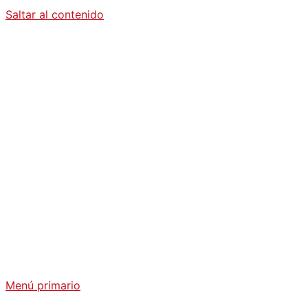
Saltar al contenido
Diario La
Humanidad
Análisis Geopolítico y Actualidad Internacional
Menú primario