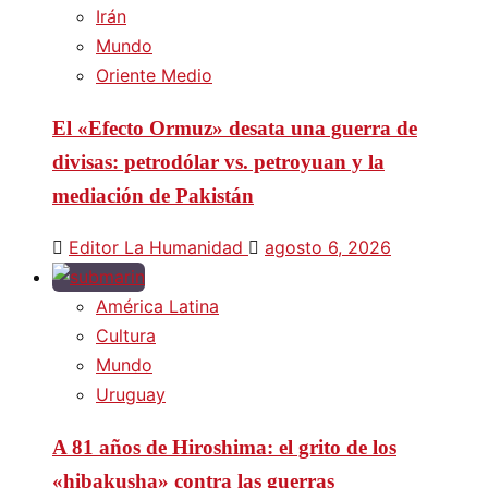
Irán
Mundo
Oriente Medio
El «Efecto Ormuz» desata una guerra de
divisas: petrodólar vs. petroyuan y la
mediación de Pakistán
Editor La Humanidad
agosto 6, 2026
América Latina
Cultura
Mundo
Uruguay
A 81 años de Hiroshima: el grito de los
«hibakusha» contra las guerras