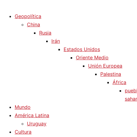
Diario La Humanidad
Geopolítica
China
Rusia
Irán
Estados Unidos
Oriente Medio
Unión Europea
Palestina
África
pueb
sahar
Mundo
América Latina
Uruguay
Cultura