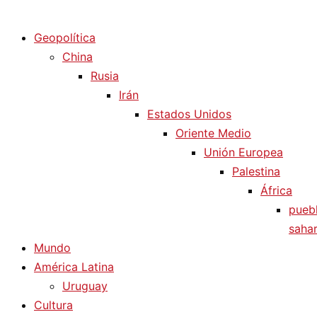
Diario La Humanidad
Geopolítica
China
Rusia
Irán
Estados Unidos
Oriente Medio
Unión Europea
Palestina
África
pueb
sahar
Mundo
América Latina
Uruguay
Cultura