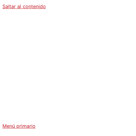
Saltar al contenido
Diario La
Humanidad
Análisis Geopolítico y Actualidad Internacional
Menú primario