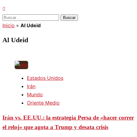
Buscar:
Inicio
»
Al Udeid
Al Udeid
Estados Unidos
Irán
Mundo
Oriente Medio
Irán vs. EE.UU.: la estrategia Persa de «hacer correr
el reloj» que agota a Trump y desata crisis