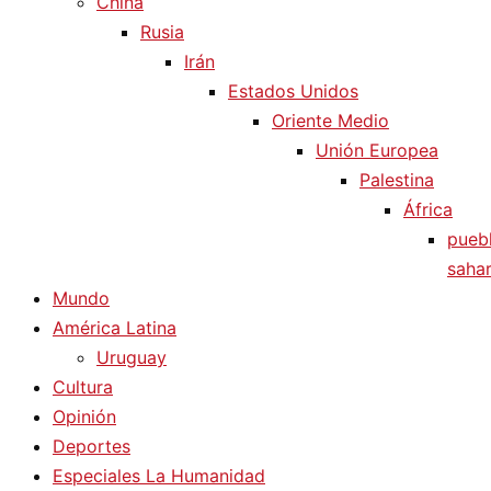
China
Rusia
Irán
Estados Unidos
Oriente Medio
Unión Europea
Palestina
África
pueb
sahar
Mundo
América Latina
Uruguay
Cultura
Opinión
Deportes
Especiales La Humanidad