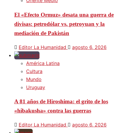
Oriente Medio
El «Efecto Ormuz» desata una guerra de
divisas: petrodólar vs. petroyuan y la
mediación de Pakistán
Editor La Humanidad
agosto 6, 2026
América Latina
Cultura
Mundo
Uruguay
A 81 años de Hiroshima: el grito de los
«hibakusha» contra las guerras
Editor La Humanidad
agosto 6, 2026