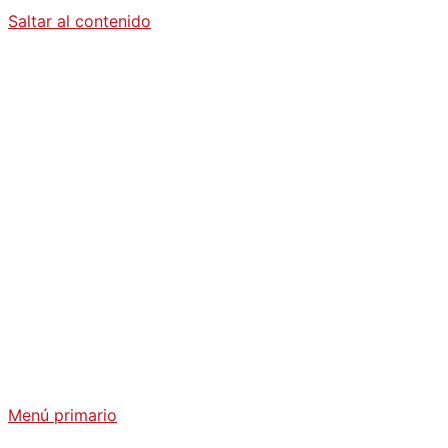
Saltar al contenido
Diario La
Humanidad
Análisis Geopolítico y Actualidad Internacional
Menú primario