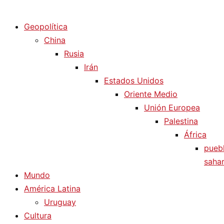
Diario La Humanidad
Geopolítica
China
Rusia
Irán
Estados Unidos
Oriente Medio
Unión Europea
Palestina
África
pueb
sahar
Mundo
América Latina
Uruguay
Cultura