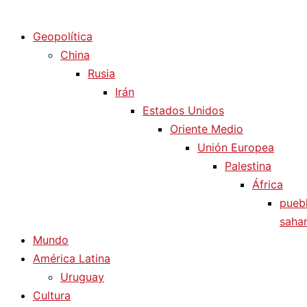
Diario La Humanidad
Geopolítica
China
Rusia
Irán
Estados Unidos
Oriente Medio
Unión Europea
Palestina
África
pueb
sahar
Mundo
América Latina
Uruguay
Cultura