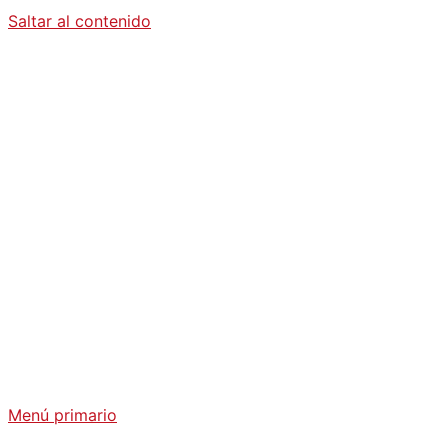
Saltar al contenido
Diario La
Humanidad
Análisis Geopolítico y Actualidad Internacional
Menú primario