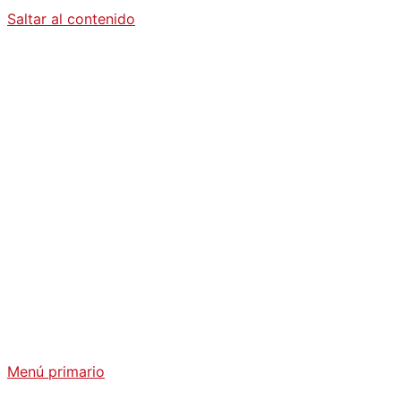
Saltar al contenido
Diario La
Humanidad
Análisis Geopolítico y Actualidad Internacional
Menú primario