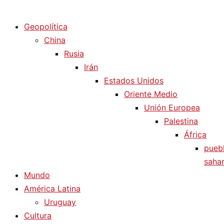
Diario La Humanidad
Geopolítica
China
Rusia
Irán
Estados Unidos
Oriente Medio
Unión Europea
Palestina
África
pueb
sahar
Mundo
América Latina
Uruguay
Cultura