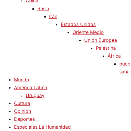
China
Rusia
Irán
Estados Unidos
Oriente Medio
Unión Europea
Palestina
África
pueb
sahar
Mundo
América Latina
Uruguay
Cultura
Opinión
Deportes
Especiales La Humanidad