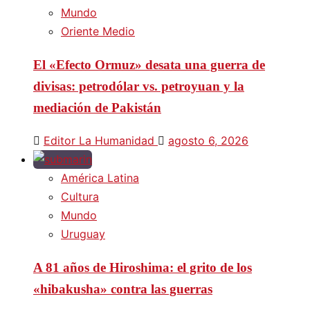
Mundo
Oriente Medio
El «Efecto Ormuz» desata una guerra de
divisas: petrodólar vs. petroyuan y la
mediación de Pakistán
Editor La Humanidad
agosto 6, 2026
América Latina
Cultura
Mundo
Uruguay
A 81 años de Hiroshima: el grito de los
«hibakusha» contra las guerras