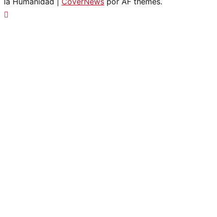
la Humanidad
|
CoverNews
por AF themes.