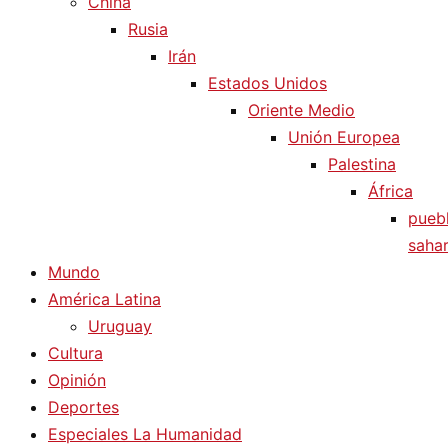
China
Rusia
Irán
Estados Unidos
Oriente Medio
Unión Europea
Palestina
África
pueb
sahar
Mundo
América Latina
Uruguay
Cultura
Opinión
Deportes
Especiales La Humanidad