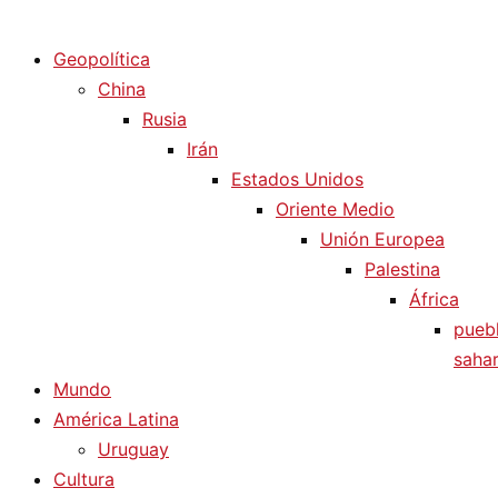
Diario La Humanidad
Geopolítica
China
Rusia
Irán
Estados Unidos
Oriente Medio
Unión Europea
Palestina
África
pueb
sahar
Mundo
América Latina
Uruguay
Cultura