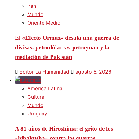
Irán
Mundo
Oriente Medio
El «Efecto Ormuz» desata una guerra de
divisas: petrodólar vs. petroyuan y la
mediación de Pakistán
Editor La Humanidad
agosto 6, 2026
América Latina
Cultura
Mundo
Uruguay
A 81 años de Hiroshima: el grito de los
«hibakusha» contra las guerras