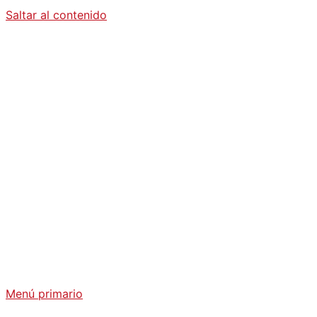
Saltar al contenido
Diario La
Humanidad
Análisis Geopolítico y Actualidad Internacional
Menú primario