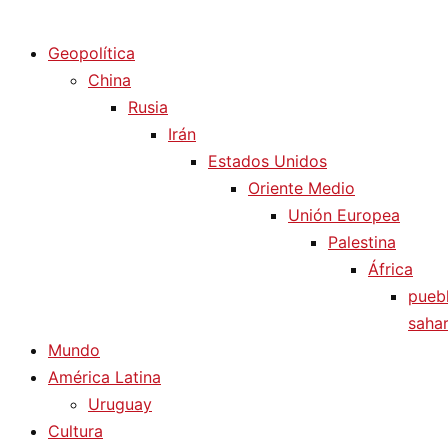
Diario La Humanidad
Geopolítica
China
Rusia
Irán
Estados Unidos
Oriente Medio
Unión Europea
Palestina
África
pueb
sahar
Mundo
América Latina
Uruguay
Cultura