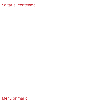
Saltar al contenido
Diario La
Humanidad
Análisis Geopolítico y Actualidad Internacional
Menú primario