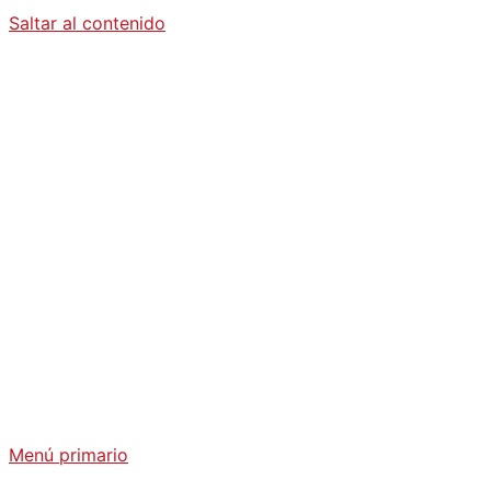
Saltar al contenido
Diario La
Humanidad
Análisis Geopolítico y Actualidad Internacional
Menú primario