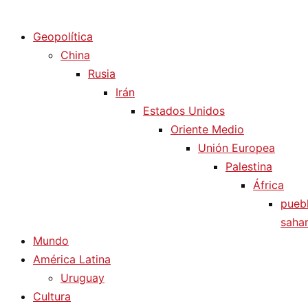
Diario La Humanidad
Geopolítica
China
Rusia
Irán
Estados Unidos
Oriente Medio
Unión Europea
Palestina
África
pueb
sahar
Mundo
América Latina
Uruguay
Cultura