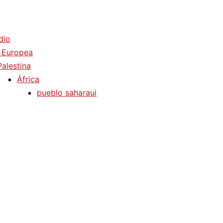
dio
 Europea
Palestina
África
pueblo saharaui