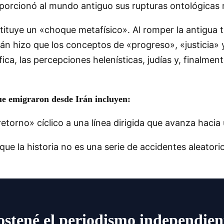
oporcionó al mundo antiguo sus rupturas ontológicas
tituye un «choque metafísico». Al romper la antigua t
a, Irán hizo que los conceptos de «progreso», «justicia
fica, las percepciones helenísticas, judías y, finalmen
ue emigraron desde Irán incluyen:
 retorno» cíclico a una línea dirigida que avanza hacia 
que la historia no es una serie de accidentes aleator
ostené el periodismo independien