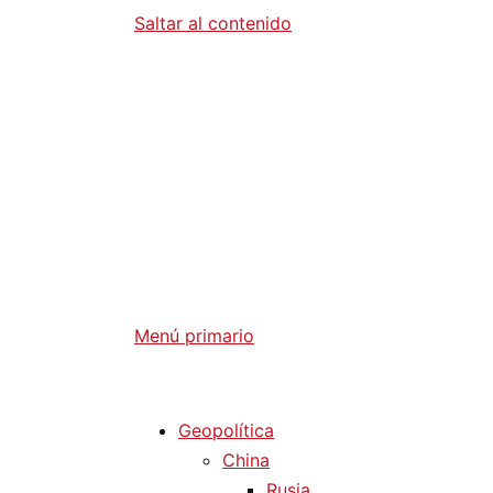
Saltar al contenido
Diario La 
Análisis Geopolítico y Actualidad Internaci
Menú primario
Diario La Humanidad
Geopolítica
China
Rusia