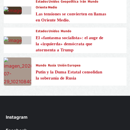
Estados Unidos
Geopolítica
Irán
Mundo
Oriente Medio
Las tensiones se convierten en llamas
en Oriente Medio.
Estados Unidos
Mundo
El «fantasma socialista»: el auge de
la «izquierda» demócrata que
atormenta a Trump
Mundo
Rusia
Unión Europea
Putin y la Duma Estatal consolidan
la soberanía de Rusia
Instagram