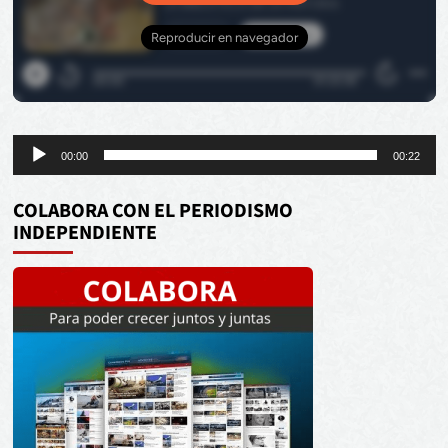
Reproductor
00:00
00:22
de
audio
COLABORA CON EL PERIODISMO
INDEPENDIENTE