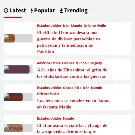
Latest
Popular
Trending
Estados Unidos
Irán
Mundo
Oriente Medio
El «Efecto Ormuz» desata una
guerra de divisas: petrodólar vs.
petroyuan y la mediación de
Pakistán
América Latina
Cultura
Mundo
Uruguay
A 81 años de Hiroshima: el grito de
los «hibakusha» contra las guerras
Estados Unidos
Geopolítica
Irán
Mundo
Oriente Medio
Las tensiones se convierten en llamas
en Oriente Medio.
Estados Unidos
Mundo
El «fantasma socialista»: el auge de
la «izquierda» demócrata que