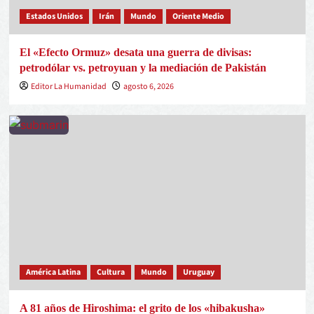
Estados Unidos
Irán
Mundo
Oriente Medio
El «Efecto Ormuz» desata una guerra de divisas:
petrodólar vs. petroyuan y la mediación de Pakistán
Editor La Humanidad
agosto 6, 2026
América Latina
Cultura
Mundo
Uruguay
A 81 años de Hiroshima: el grito de los «hibakusha»