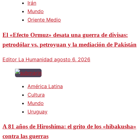
Irán
Mundo
Oriente Medio
El «Efecto Ormuz» desata una guerra de divisas:
petrodólar vs. petroyuan y la mediación de Pakistán
Editor La Humanidad
agosto 6, 2026
América Latina
Cultura
Mundo
Uruguay
A 81 años de Hiroshima: el grito de los «hibakusha»
contra las guerras