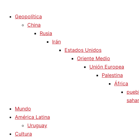
Diario La Humanidad
Geopolítica
China
Rusia
Irán
Estados Unidos
Oriente Medio
Unión Europea
Palestina
África
pueb
sahar
Mundo
América Latina
Uruguay
Cultura