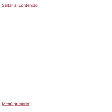
Saltar al contenido
Diario La
Humanidad
Análisis Geopolítico y Actualidad Internacional
Menú primario