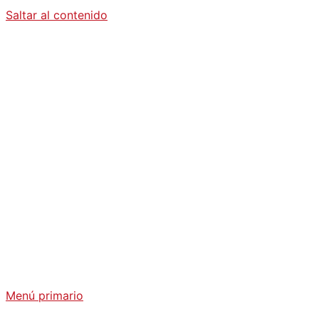
Saltar al contenido
Diario La
Humanidad
Análisis Geopolítico y Actualidad Internacional
Menú primario