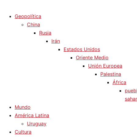
Diario La Humanidad
Geopolítica
China
Rusia
Irán
Estados Unidos
Oriente Medio
Unión Europea
Palestina
África
pueb
sahar
Mundo
América Latina
Uruguay
Cultura