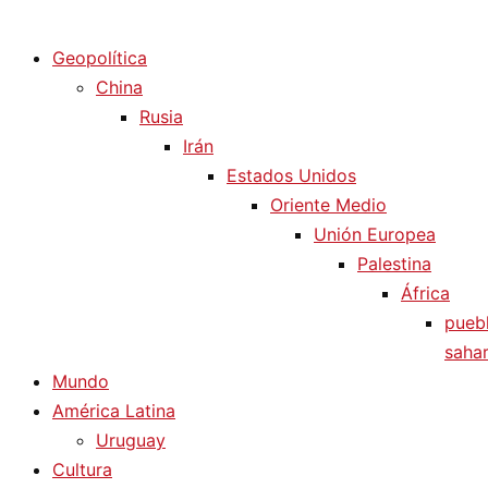
Diario La Humanidad
Geopolítica
China
Rusia
Irán
Estados Unidos
Oriente Medio
Unión Europea
Palestina
África
pueb
sahar
Mundo
América Latina
Uruguay
Cultura