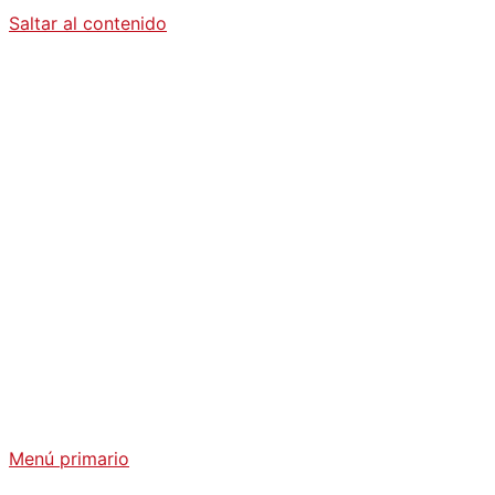
Saltar al contenido
Diario La
Humanidad
Análisis Geopolítico y Actualidad Internacional
Menú primario